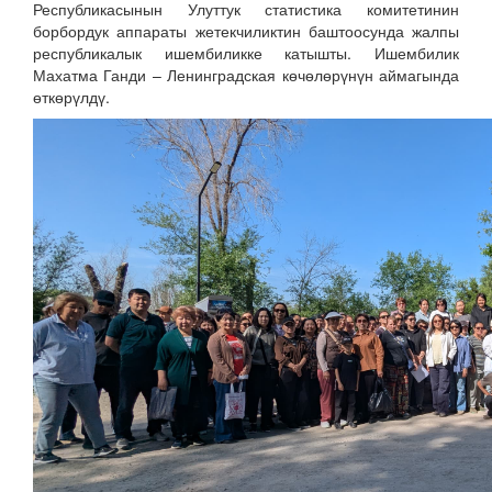
Республикасынын Улуттук статистика комитетинин
борбордук аппараты жетекчиликтин баштоосунда жалпы
республикалык ишембиликке катышты. Ишембилик
Махатма Ганди – Ленинградская көчөлөрүнүн аймагында
өткөрүлдү.