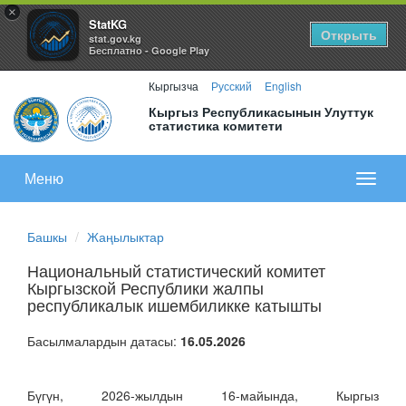
×
StatKG
Открыть
stat.gov.kg
Бесплатно - Google Play
Кыргызча
Русский
English
Кыргыз Республикасынын Улуттук
статистика комитети
Меню
Показа
меню
Башкы
Жаңылыктар
Национальный статистический комитет
Кыргызской Республики жалпы
республикалык ишембиликке катышты
Басылмалардын датасы:
16.05.2026
Бүгүн, 2026-жылдын 16-майында, Кыргыз