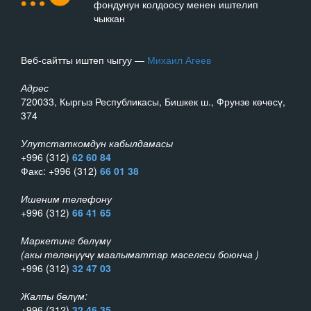
фондунун колдоосу менен иштелип
чыккан
Веб-сайтты иштеп чыгуу —
Михаил Агеев
Адрес
720033, Кыргыз Республикасы, Бишкек ш., Фрунзе көчөсү,
374
Улутстаткомдун кабылдамасы
+996 (312)
62 60 84
Факс: +996 (312)
66 01 38
Ишеним телефону
+996 (312)
66 41 65
Маркетинг бөлүмү
(акы төлөнүүчү маалыматтар маселеси боюнча )
+996 (312)
32 47 03
Жалпы бөлүм:
+996 (312)
32 46 35