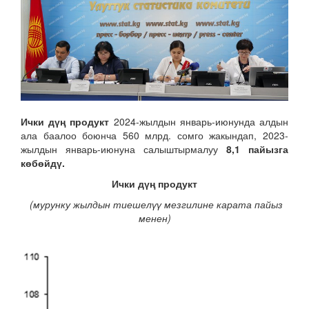
Ички дүң продукт
2024-жылдын январь-июнунда алдын
ала баалоо боюнча 560 млрд. сомго жакындап, 2023-
жылдын январь-июнуна салыштырмалуу
8,1 пайызга
көбөйдү.
Ички
дүң продукт
(мурунку
жылдын
тиешелүү
мезгилине
карата пайыз
менен
)