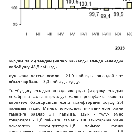
Курулушта
оң
тенденциялар
байкалды, мында көлөмдүн
көбөйүшү
48,5 пайызды,
дүң жана чекене соода
- 21,0 пайызды, ошондой эле
айыл чарбасы
- 3,3 пайызды түздү.
Үстүбүздөгү жылдын январь-июнунда (мурунку жылдын
декабрына салыштырмалуу) жалпы республика боюнча
керектөө бааларынын жана тарифтердин
өсүшү 2,4
пайызды түздү. Мында алкоголдук ичимдиктерге жана
тамекиге баалар 6,1 пайызга, азык - түлүк эмес
товарларга - 1,8 пайызга, тамак - аш азыктарына жана
алкоголсуз суусундуктарга-1,5 пайызга, калкка
көрсөтүлүүчү кызмат көрсөтүүлөргө тарифтер - 3,6