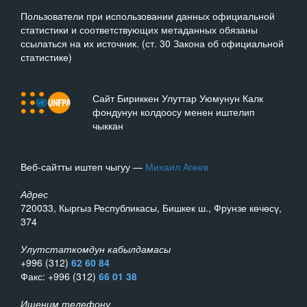
Пользователи при использовании данных официальной
статистики и соответствующих метаданных обязаны
ссылаться на их источник. (ст. 30 Закона об официальной
статистике)
Сайт Бириккен Улуттар Уюмунун Калк
фондунун колдоосу менен иштелип
чыккан
Веб-сайтты иштеп чыгуу —
Михаил Агеев
Адрес
720033, Кыргыз Республикасы, Бишкек ш., Фрунзе көчөсү,
374
Улутстаткомдун кабылдамасы
+996 (312)
62 60 84
Факс: +996 (312)
66 01 38
Ишеним телефону