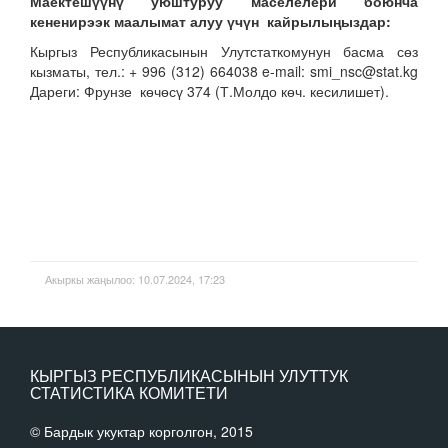
Маектешүүнү уюштуруу маселелери боюнча
кененирээк маалымат алуу үчүн кайрылыңыздар:
Кыргыз Республикасынын Улутстаткомунун басма сөз
кызматы, тел.: + 996 (312) 664038 e-mail: smi_nsc@stat.kg
Дареги: Фрунзе көчөсү 374 (Т.Молдо көч. кесилишет).
Акыркы жаңылоо: 10.07.2024, 17:23
КЫРГЫЗ РЕСПУБЛИКАСЫНЫН УЛУТТУК
СТАТИСТИКА КОМИТЕТИ
© Бардык укуктар корголгон, 2015