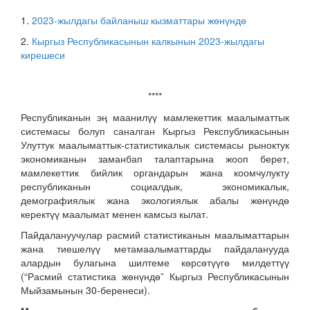
1.
2023-жылдагы байланыш кызматтары жөнүндө
2.
Кыргыз Республикасынын калкынын 2023-жылдагы
кирешеси
****
Республиканын эң маанилүү мамлекеттик маалыматтык
системасы болуп саналган Кыргыз Рекспубликасынын
Улуттук маалыматтык-статистикалык системасы рыноктук
экономиканын заманбап талаптарына жооп берет,
мамлекеттик бийлик органдарын жана коомчулукту
республиканын социалдык, экономикалык,
демографиялык жана экологиялык абалы жөнүндө
керектүү маалымат менен камсыз кылат.
Пайдалануучулар расмий статистиканын маалыматтарын
жана тиешелүү метамаалыматтарды пайдаланууда
алардын булагына шилтеме көрсөтүүгө милдеттүү
(“Расмий статистика жөнүндө” Кыргыз Республикасынын
Мыйзамынын 30-беренеси).