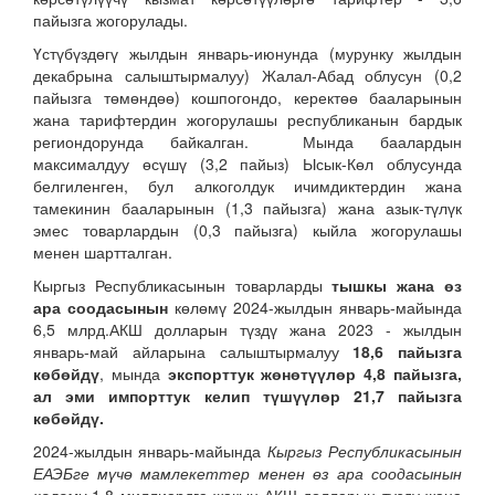
пайызга жогорулады.
Үстүбүздөгү жылдын январь-июнунда (мурунку жылдын
декабрына салыштырмалуу) Жалал-Абад облусун (0,2
пайызга төмөндөө) кошпогондо, керектөө бааларынын
жана тарифтердин жогорулашы республиканын бардык
региондорунда байкалган. Мында баалардын
максималдуу өсүшү (3,2 пайыз) Ысык-Көл облусунда
белгиленген, бул алкоголдук ичимдиктердин жана
тамекинин бааларынын (1,3 пайызга) жана азык-түлүк
эмес товарлардын (0,3 пайызга) кыйла жогорулашы
менен шартталган.
Кыргыз Республикасынын товарларды
тышкы жана өз
ара соодасынын
көлөмү 2024-жылдын январь-майында
6,5 млрд.АКШ долларын түздү жана 2023 - жылдын
январь-май айларына салыштырмалуу
18,6 пайызга
көбөйдү
, мында
экспорттук жөнөтүүлөр 4,8 пайызга,
ал эми импорттук келип түшүүлөр 21,7 пайызга
көбөйдү.
2024-жылдын январь-майында
Кыргыз Республикасынын
ЕАЭБге мүчө мамлекеттер менен өз ара соодасынын
көлөмү
1,8 миллиардга жакын АКШ долларын түздү жана