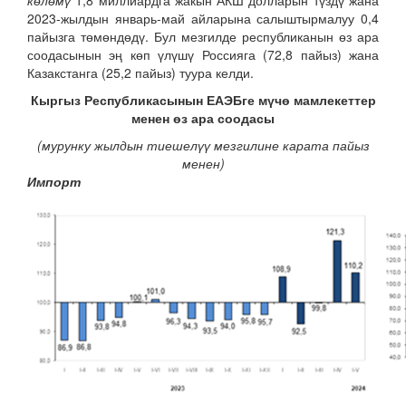
2023-жылдын январь-май айларына салыштырмалуу 0,4
пайызга төмөндөдү. Бул мезгилде республиканын өз ара
соодасынын эң көп үлүшү Россияга (72,8 пайыз) жана
Казакстанга (25,2 пайыз) туура келди.
Кыргыз Республикасынын ЕАЭБге мүчө мамлекеттер
менен өз ара соодасы
(мур
унку
жылдын тиешелүү мезгилине карата пайыз
менен)
Импорт Эксп