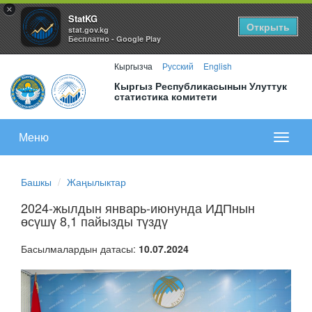
×
StatKG
Открыть
stat.gov.kg
Бесплатно - Google Play
Кыргызча
Русский
English
Кыргыз Республикасынын Улуттук
статистика комитети
Меню
Показа
меню
Башкы
Жаңылыктар
2024-жылдын январь-июнунда ИДПнын
өсүшү 8,1 пайызды түздү
Басылмалардын датасы:
10.07.2024