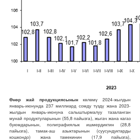
Өнөр жай продукциясынын
көлөмү 2024-жылдын
январь-июнунда 237 миллиард сомду түздү жана 2023-
жылдын январь-июнуна салыштырмалуу тазаланган
мунай продуктуларынын (55,8 пайызга), жыгач жана кагаз
буюмдарынын, полиграфиялык ишмердиктин (28,8
пайызга), тамак-аш азыктарынын (суусундуктарды
кошкондо) жана тамекинин (17,9 пайызга),