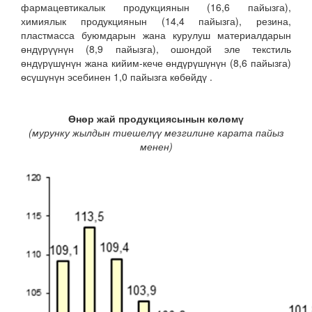
фармацевтикалык продукциянын (16,6 пайызга),
химиялык продукциянын (14,4 пайызга), резина,
пластмасса буюмдарын жана курулуш материалдарын
өндүрүүнүн (8,9 пайызга), ошондой эле текстиль
өндүрүшүнүн жана кийим-кече өндүрүшүнүн (8,6 пайызга)
өсүшүнүн эсебинен 1,0 пайызга көбөйдү .
Өнөр жай продукциясынын көлөмү
(мурунку жылдын тиешелүү мезгилине карата пайыз
менен)