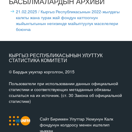
БАСЫЛМАЛАРДЫН АРХИВИ
21.02.2025
/ Кыргыз Республикасынын 2022-жылдагы
калкты жана турак жай фондун каттоогнун
жыйынтыгынын негизинде майыптуулук маселелери
боюнча
КЫРГЫЗ РЕСПУБЛИКАСЫНЫН УЛУТТУК
СТАТИСТИКА КОМИТЕТИ
© Бардык укуктар корголгон, 2015
Пользователи при использовании данных официальной
статистики и соответствующих метаданных обязаны
ссылаться на их источник. (ст. 30 Закона об официальной
статистике)
Сайт Бириккен Улуттар Уюмунун Калк
фондунун колдоосу менен иштелип
чыккан