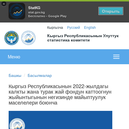
×
StatKG
Открыть
stat.gov.kg
Бесплатно - Google Play
Кыргызча
Русский
English
Кыргыз Республикасынын Улуттук
статистика комитети
Меню
Показа
меню
Башкы
Басылмалар
Кыргыз Республикасынын 2022-жылдагы
калкты жана турак жай фондун каттоогнун
жыйынтыгынын негизинде майыптуулук
маселелери боюнча