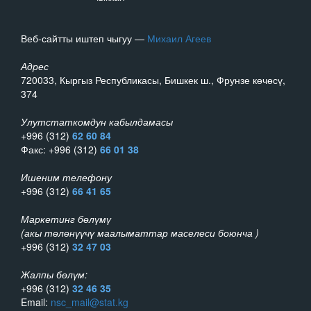
Веб-сайтты иштеп чыгуу —
Михаил Агеев
Адрес
720033, Кыргыз Республикасы, Бишкек ш., Фрунзе көчөсү,
374
Улутстаткомдун кабылдамасы
+996 (312)
62 60 84
Факс: +996 (312)
66 01 38
Ишеним телефону
+996 (312)
66 41 65
Маркетинг бөлүмү
(акы төлөнүүчү маалыматтар маселеси боюнча )
+996 (312)
32 47 03
Жалпы бөлүм:
+996 (312)
32 46 35
Email:
nsc_mail@stat.kg