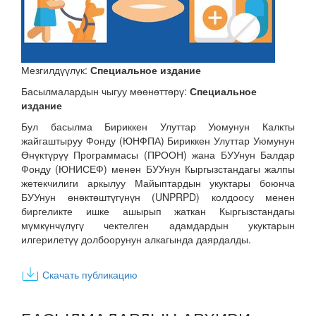
Мезгилдүүлүк:
Специальное издание
Басылмалардын чыгуу мөөнөттөрү:
Специальное
издание
Бул басылма Бириккен Улуттар Уюмунун Калкты
жайгаштыруу Фонду (ЮНФПА) Бириккен Улуттар Уюмунун
Өнүктүрүү Программасы (ПРООН) жана БУУнун Балдар
Фонду (ЮНИСЕФ) менен БУУнун Кыргызстандагы жалпы
жетекчилиги аркылуу Майыптардын укуктары боюнча
БУУнун өнөктөштүгүнүн (UNPRPD) колдоосу менен
биргеликте ишке ашырып жаткан Кыргызстандагы
мүмкүнчүлүгү чектелген адамдардын укуктарын
илгерилетүү долбоорунун алкагында даярдалды.
Скачать публикацию