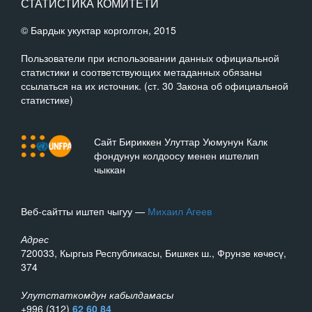
СТАТИСТИКА КОМИТЕТИ
© Бардык укуктар корголгон, 2015
Пользователи при использовании данных официальной
статистики и соответствующих метаданных обязаны
ссылаться на их источник. (ст. 30 Закона об официальной
статистике)
Сайт Бириккен Улуттар Уюмунун Калк
фондунун колдоосу менен иштелип
чыккан
Веб-сайтты иштеп чыгуу —
Михаил Агеев
Адрес
720033, Кыргыз Республикасы, Бишкек ш., Фрунзе көчөсү,
374
Улутстаткомдун кабылдамасы
+996 (312)
62 60 84