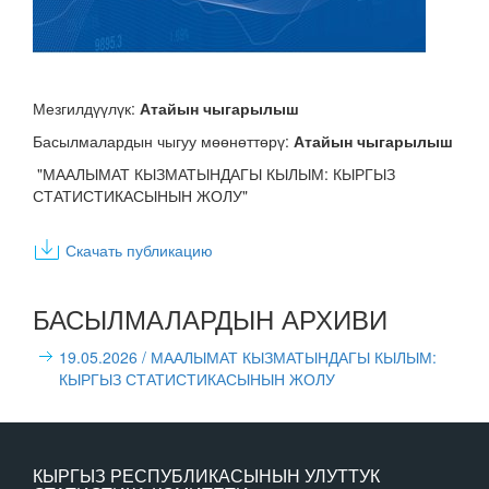
Мезгилдүүлүк:
Атайын чыгарылыш
Басылмалардын чыгуу мөөнөттөрү:
Атайын чыгарылыш
"МААЛЫМАТ КЫЗМАТЫНДАГЫ КЫЛЫМ: КЫРГЫЗ
СТАТИСТИКАСЫНЫН ЖОЛУ"
Скачать публикацию
БАСЫЛМАЛАРДЫН АРХИВИ
19.05.2026
/ МААЛЫМАТ КЫЗМАТЫНДАГЫ КЫЛЫМ:
КЫРГЫЗ СТАТИСТИКАСЫНЫН ЖОЛУ
КЫРГЫЗ РЕСПУБЛИКАСЫНЫН УЛУТТУК