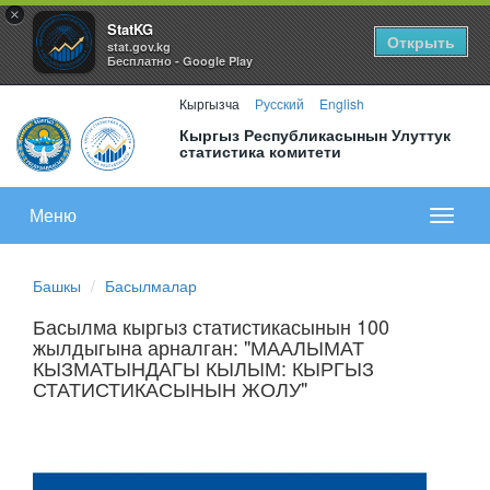
×
StatKG
Открыть
stat.gov.kg
Бесплатно - Google Play
Кыргызча
Русский
English
Кыргыз Республикасынын Улуттук
статистика комитети
Меню
Показа
меню
Башкы
Басылмалар
Басылма кыргыз статистикасынын 100
жылдыгына арналган: "МААЛЫМАТ
КЫЗМАТЫНДАГЫ КЫЛЫМ: КЫРГЫЗ
СТАТИСТИКАСЫНЫН ЖОЛУ"