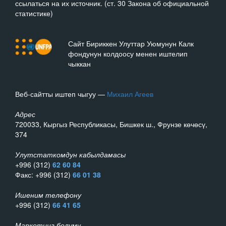
ссылаться на их источник. (ст. 30 Закона об официальной
статистике)
Сайт Бириккен Улуттар Уюмунун Калк
фондунун колдоосу менен иштелип
чыккан
Веб-сайтты иштеп чыгуу —
Михаил Агеев
Адрес
720033, Кыргыз Республикасы, Бишкек ш., Фрунзе көчөсү,
374
Улутстаткомдун кабылдамасы
+996 (312)
62 60 84
Факс: +996 (312)
66 01 38
Ишеним телефону
+996 (312)
66 41 65
Маркетинг бөлүмү