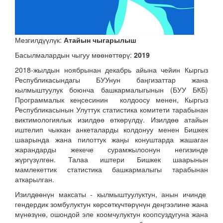
Мезгилдүүлүк:
Атайын чыгарылыш
Басылмалардын чыгуу мөөнөттөрү:
2019
2018-жылдын ноябрынан декабрь айына чейин Кыргыз
Республикасындагы БУУнун баңгизаттар жана
кылмыштуулук боюнча башкармалыгынын (БУУ БКБ)
Программалык кеңсесинин колдоосу менен, Кыргыз
Республикасынын Улуттук статистика комитети тарабынан
виктимологиялык изилдөө өткөрүлдү. Изилдөө атайын
иштелип чыккан анкеталарды колдонуу менен Бишкек
шаарында жана пилоттук жаңы конуштарда жашаган
жарандарды жекече сурамжылоонун негизинде
жүргүзүлгөн. Талаа иштери Бишкек шаарынын
мамлекеттик статистика башкармалыгы тарабынан
аткарылган.
Изилдөөнүн максаты - кылмыштуулуктун, анын ичинде
гендердик зомбулуктун көрсөткүчтөрүнүн деңгээлине жана
мүнөзүнө, ошондой эле коомчулуктун коопсуздугуна жана