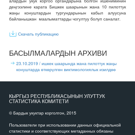
алардын укук коргоо органдарына болгон ишениминин
деңгээлине карата Бишкек шаарынын жана 10 пилоттук
жаңы конуштардын тургундарынын кабыл алуусуна
байланышкан маалыматтарды чогултуу болуп саналат.
Скачать публикацию
БАСЫЛМАЛАРДЫН АРХИВИ
23.10.2019
/ ишкек шаарында жана пилоттук жаңы
конуштарда өткөрүлгөн виктимологиялык изилдөө
КЫРГЫЗ РЕСПУБЛИКАСЫНЫН УЛУТТУК
СТАТИСТИКА КОМИТЕТИ
© Бардык укуктар корголгон, 2015
Пользователи при использовании данных официальной
статистики и соответствующих метаданных обязаны