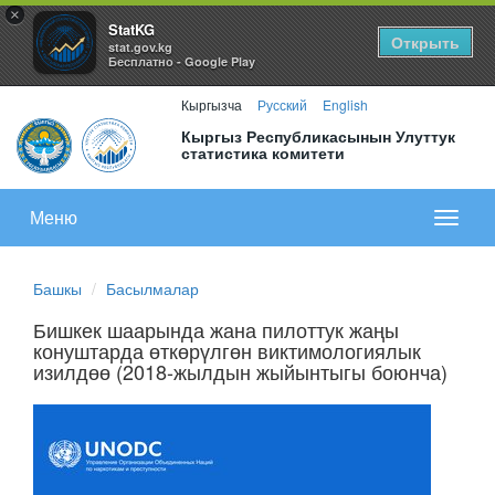
×
StatKG
Открыть
stat.gov.kg
Бесплатно - Google Play
Кыргызча
Русский
English
Кыргыз Республикасынын Улуттук
статистика комитети
Меню
Показа
меню
Башкы
Басылмалар
Бишкек шаарында жана пилоттук жаңы
конуштарда өткөрүлгөн виктимологиялык
изилдөө (2018-жылдын жыйынтыгы боюнча)