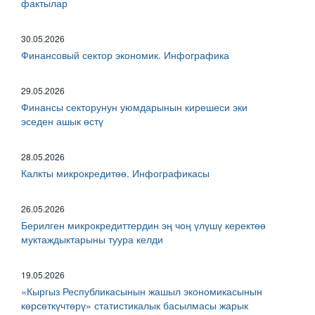
фактылар
30.05.2026
Финансовый сектор экономик. Инфографика
29.05.2026
Финансы секторунун уюмдарынын кирешеси эки
эседен ашык өстү
28.05.2026
Калкты микрокредитөө. Инфографикасы
26.05.2026
Берилген микрокредиттердин эң чоң үлүшү керектөө
муктаждыктарыны туура келди
19.05.2026
«Кыргыз Республикасынын жашыл экономикасынын
көрсөткүчтөрү» статистикалык басылмасы жарык