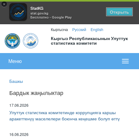
×
StatKG
Открыть
stat.gov.kg
Бесплатно - Google Play
Кыргызча
Русский
English
Кыргыз Республикасынын Улуттук
статистика комитети
Меню
Показа
меню
Башкы
Бардык жаңылыктар
17.06.2026
Улуттук статистика комитетинде коррупцияга каршы
аракеттенүү маселелери боюнча кеңешме болуп өттү
16.06.2026