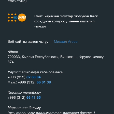
статистике)
Сайт Бириккен Улуттар Уюмунун Калк
фондунун колдоосу менен иштелип
чыккан
Веб-сайтты иштеп чыгуу —
Михаил Агеев
Адрес
720033, Кыргыз Республикасы, Бишкек ш., Фрунзе көчөсү,
374
Улутстаткомдун кабылдамасы
+996 (312)
62 60 84
Факс: +996 (312)
66 01 38
Ишеним телефону
+996 (312)
66 41 65
Маркетинг бөлүмү
(акы төлөнүүчү маалыматтар маселеси боюнча )