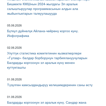
Бишкекте КМШнын 2024-жылдагы Эл аралык
салыштыруулар программасынын алдын ала
жыйынтыктарын талкуулашууда
05.06.2026
Бүткүл дүйнөлүк Айлана-чөйрөнү коргоо күнү.
Инфографика
02.06.2026
Улуттук статистика комитетинин кызматкерлери
«Гүлзар» балдар борборунун тарбиялануучуларын
Балдарды коргоонун эл аралык күнү менен
куттукташты
01.06.2026
Түзүлгөн камсыздандыруу келишимдеринин саны өстү
01.06.2026
Балдарды коргоонун эл аралык күнү. Сандар жана