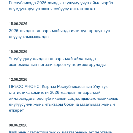
Республикада 2026-жылдын түшүмү үчүн айыл чарба
өсүмдүктөрүнүн жазгы себүүсү аяктап жатат
15.06.2026
2026-жылдын январь-майында ички дүӊ продукттун
өсүүсү камсыздалды
15.06.2026
Үстүбүздөгү жылдын январь-май айларында
экономиканын негизги көрсөткүчтөрү жогорулады
12.06.2026
ПРЕСС-АНОНС: Кыргыз Республикасынын Улуттук
статистика комитети 2026-жылдын январь-май
айларындагы республиканын социалдык-экономикалык
өнүгүүсүнүн жыйынтыктары боюнча маалымат жыйын
өткөрөт
08.06.2026
КМШнын статистикалык кызматтарынын эксперттери